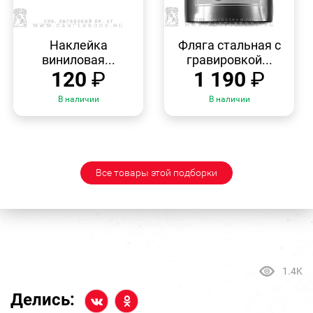
БЫСТРЫЙ
БЫСТРЫЙ
ПРОСМОТР
ПРОСМОТР
Наклейка
Фляга стальная с
виниловая...
гравировкой...
120
₽
1 190
₽
В наличии
В наличии
Все товары этой подборки
1.4K
Делись: