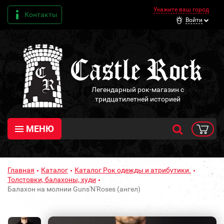
Укажите ваш город
Контакты
Войти
Легендарный рок-магазин с
тридцатилетней историей
МЕНЮ
Главная
Каталог
Каталог Рок одежды и атрибутики.
Толстовки, балахоны, худи
Балахон на молнии Guns'N'Roses (ангел)