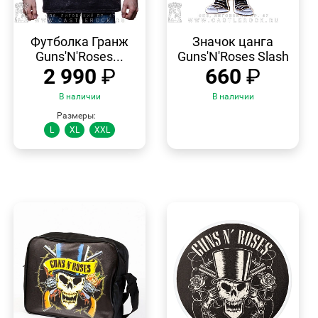
БЫСТРЫЙ
БЫСТРЫЙ
ПРОСМОТР
ПРОСМОТР
Футболка Гранж
Значок цанга
Guns'N'Roses...
Guns'N'Roses Slash
2 990
₽
660
₽
В наличии
В наличии
Размеры:
L
XL
XXL