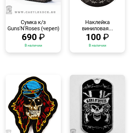
БЫСТРЫЙ
БЫСТРЫЙ
ПРОСМОТР
ПРОСМОТР
Сумка к/з
Наклейка
Guns'N'Roses (череп)
виниловая...
690
₽
100
₽
В наличии
В наличии