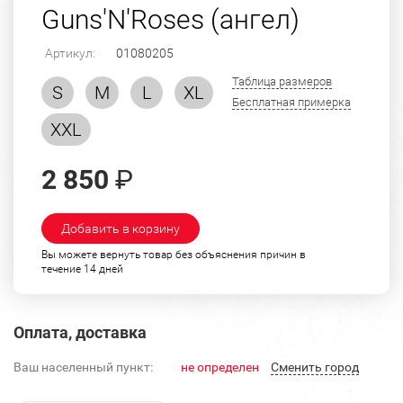
Guns'N'Roses (ангел)
Артикул:
01080205
Таблица размеров
S
M
L
XL
Бесплатная примерка
XXL
2 850
₽
Добавить в корзину
Вы можете вернуть товар без объяснения причин в
течение 14 дней
Оплата, доставка
Ваш населенный пункт:
не определен
Cменить город