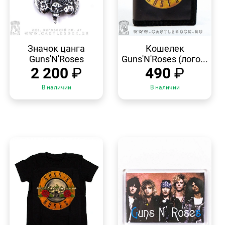
БЫСТРЫЙ
БЫСТРЫЙ
ПРОСМОТР
ПРОСМОТР
Значок цанга
Кошелек
Guns'N'Roses
Guns'N'Roses (лого...
2 200
₽
490
₽
В наличии
В наличии