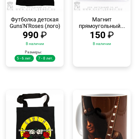
БЫСТРЫЙ
БЫСТРЫЙ
ПРОСМОТР
ПРОСМОТР
Футболка детская
Магнит
Guns'N'Roses (лого)
прямоугольный...
990
₽
150
₽
В наличии
В наличии
Размеры:
5 - 6 лет.
7 - 8 лет.