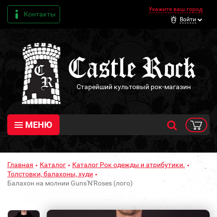
Укажите ваш город
Контакты
Войти
Старейший культовый рок-магазин
МЕНЮ
Главная
Каталог
Каталог Рок одежды и атрибутики.
Толстовки, балахоны, худи
Балахон на молнии Guns'N'Roses (лого)