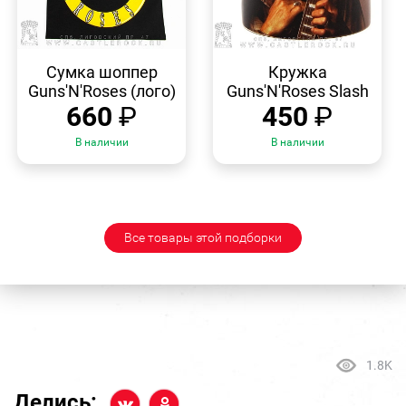
БЫСТРЫЙ
БЫСТРЫЙ
ПРОСМОТР
ПРОСМОТР
Сумка шоппер
Кружка
Guns'N'Roses (лого)
Guns'N'Roses Slash
660
₽
450
₽
В наличии
В наличии
Все товары этой подборки
1.8K
Делись: