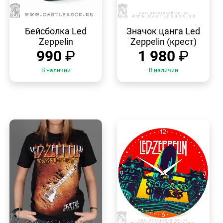
БЫСТРЫЙ
БЫСТРЫЙ
ПРОСМОТР
ПРОСМОТР
Бейсболка Led
Значок цанга Led
Zeppelin
Zeppelin (крест)
990
₽
1 980
₽
В наличии
В наличии