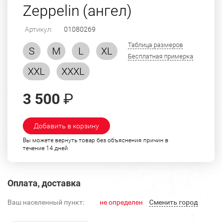
Zeppelin (ангел)
Артикул:
01080269
Таблица размеров
S
M
L
XL
Бесплатная примерка
XXL
XXXL
3 500
₽
Добавить в корзину
Вы можете вернуть товар без объяснения причин в
течение 14 дней
Оплата, доставка
Ваш населенный пункт:
не определен
Cменить город