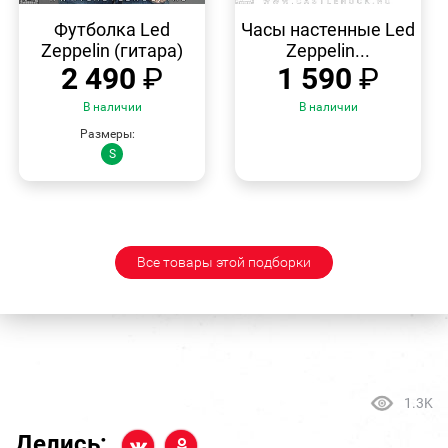
БЫСТРЫЙ
БЫСТРЫЙ
ПРОСМОТР
ПРОСМОТР
Футболка Led
Часы настенные Led
Zeppelin (гитара)
Zeppelin...
2 490
₽
1 590
₽
В наличии
В наличии
Размеры:
S
Все товары этой подборки
1.3K
Делись: