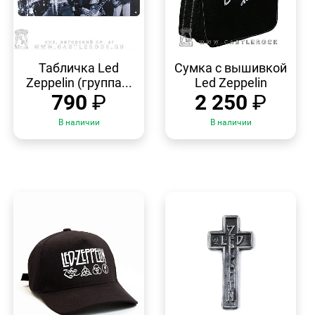
БЫСТРЫЙ
БЫСТРЫЙ
ПРОСМОТР
ПРОСМОТР
Табличка Led
Сумка с вышивкой
Zeppelin (группа...
Led Zeppelin
790
₽
2 250
₽
В наличии
В наличии