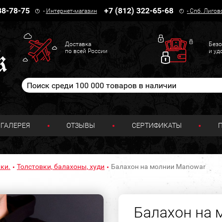
38-78-75
+7 (812) 322-65-68
-
Интернет-магазин
-
Спб. Лигов
Доставка
Безо
по всей России
и уд
ГАЛЕРЕЯ
ОТЗЫВЫ
СЕРТИФИКАТЫ
ки.
Толстовки, балахоны, худи
Балахон на молнии Manowar
Балахон на 