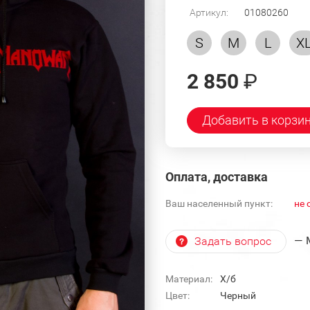
Артикул:
01080260
S
M
L
X
2 850
₽
Добавить в корзи
Оплата, доставка
Ваш населенный пункт:
не 
— 
Задать вопрос
Материал:
Х/б
Цвет:
Черный