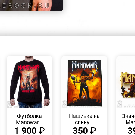
БЫСТРЫЙ
БЫСТРЫЙ
ПРОСМОТР
ПРОСМОТР
Футболка
Нашивка на
Знач
Manowar...
спину...
Man
1 900
₽
350
₽
3