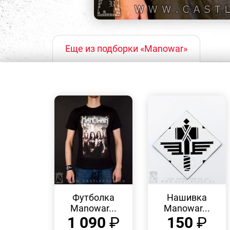
Еще из подборки «Manowar»
БЫСТРЫЙ
БЫСТРЫЙ
ПРОСМОТР
ПРОСМОТР
Футболка
Нашивка
Manowar...
Manowar...
1 090
₽
150
₽