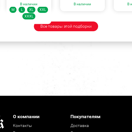
Размеры:
В наличии
В наличии
В 
M
L
XL
XXL
XXXL
Все товары этой подборки
О компании
Покупателям
Контакты
Доставка