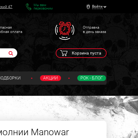
Мы вам
Войти
ский 47
перезвоним
пасная
Отправка
обная оплата
в день заказа
Корзина пуста
ПОДБОРКИ
АКЦИИ
РОК - БЛОГ
молнии Manowar