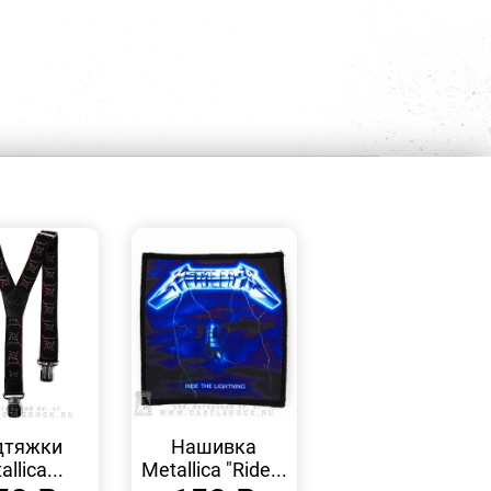
БЫСТРЫЙ
БЫСТРЫЙ
ПРОСМОТР
ПРОСМОТР
дтяжки
Нашивка
llica...
Metallica "Ride...