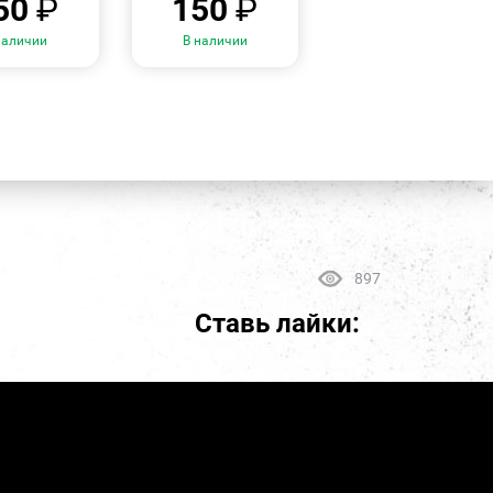
50
₽
150
₽
наличии
В наличии
897
Ставь лайки: