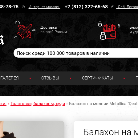
38-78-75
+7 (812) 322-65-68
-
Интернет-магазин
-
Спб. Лигов
Доставка
Безо
по всей России
и уд
ГАЛЕРЕЯ
ОТЗЫВЫ
СЕРТИФИКАТЫ
ки.
Толстовки, балахоны, худи
Балахон на молнии Metallica "Deat
Балахон на м