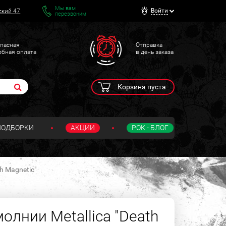
Мы вам
Войти
ский 47
перезвоним
пасная
Отправка
обная оплата
в день заказа
Корзина пуста
ПОДБОРКИ
АКЦИИ
РОК - БЛОГ
h Magnetic"
олнии Metallica "Death