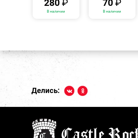
280
₽
70
₽
В наличии
В наличии
Делись: