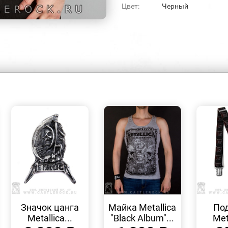
Цвет:
Черный
БЫСТРЫЙ
БЫСТРЫЙ
ПРОСМОТР
ПРОСМОТР
Значок цанга
Майка Metallica
По
Metallica...
"Black Album"...
Meta