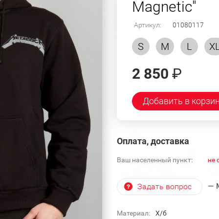
Magnetic"
Артикул:
01080117
S
M
L
X
2 850
₽
Добавить в корзи
Оплата, доставка
Ваш населенный пункт:
не 
— 
Задать вопрос
Материал:
Х/б