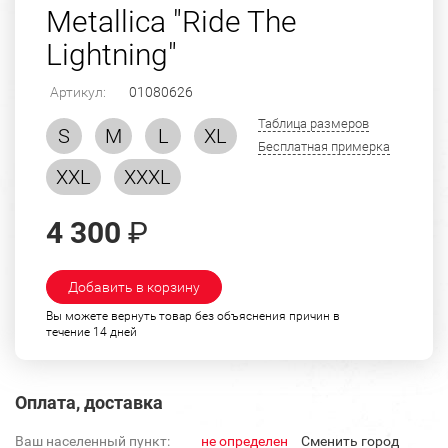
Metallica "Ride The
Lightning"
Артикул:
01080626
Таблица размеров
S
M
L
XL
Бесплатная примерка
XXL
XXXL
4 300
₽
Добавить в корзину
Вы можете вернуть товар без объяснения причин в
течение 14 дней
Оплата, доставка
Ваш населенный пункт:
не определен
Cменить город