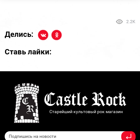
2.2K
Делись:
Ставь лайки:
Старейший культовый рок магазин