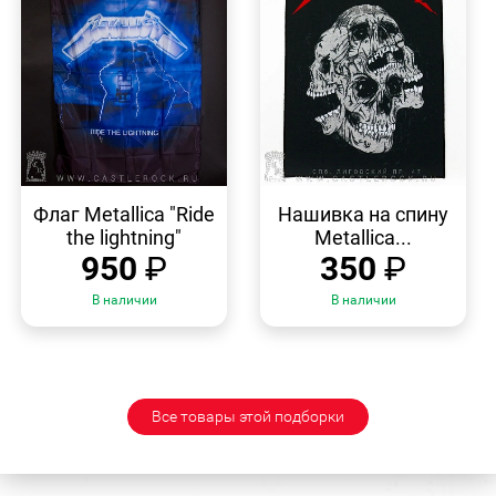
БЫСТРЫЙ
БЫСТРЫЙ
ПРОСМОТР
ПРОСМОТР
Флаг Metallica "Ride
Нашивка на спину
the lightning"
Metallica...
950
₽
350
₽
В наличии
В наличии
Все товары этой подборки