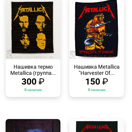
БЫСТРЫЙ
БЫСТРЫЙ
ПРОСМОТР
ПРОСМОТР
Нашивка термо
Нашивка Metallica
Metallica (группа...
"Harvester Of...
300
₽
150
₽
В наличии
В наличии