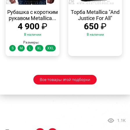
БЫСТРЫЙ
БЫСТРЫЙ
ПРОСМОТР
ПРОСМОТР
Рубашка с коротким
Торба Metallica "And
рукавом Metallica...
Justice For All"
4 900
₽
650
₽
В наличии
В наличии
Размеры:
S
M
L
XL
XXL
Все товары этой подборки
1.1K