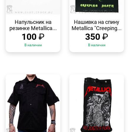
БЫСТРЫЙ
БЫСТРЫЙ
ПРОСМОТР
ПРОСМОТР
Напульсник на
Нашивка на спину
резинке Metallica...
Metallica "Creeping...
100
₽
350
₽
В наличии
В наличии