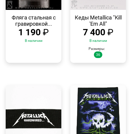
БЫСТРЫЙ
БЫСТРЫЙ
ПРОСМОТР
ПРОСМОТР
Фляга стальная с
Кеды Metallica "Kill
гравировкой...
'Em All"
1 190
₽
7 400
₽
В наличии
В наличии
Размеры:
36