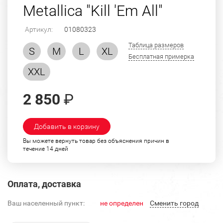
Metalliсa "Kill 'Em All"
Артикул:
01080323
Таблица размеров
S
M
L
XL
Бесплатная примерка
XXL
2 850
₽
Добавить в корзину
Вы можете вернуть товар без объяснения причин в
течение 14 дней
Оплата, доставка
Ваш населенный пункт:
не определен
Cменить город