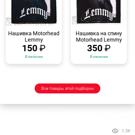
БЫСТРЫЙ
БЫСТРЫЙ
ПРОСМОТР
ПРОСМОТР
Нашивка Motorhead
Нашивка на спину
Lemmy
Motorhead Lemmy
150
₽
350
₽
В наличии
В наличии
Все товары этой подборки
1.3K