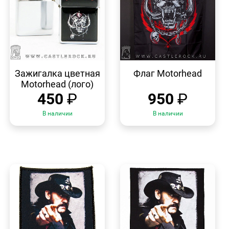
БЫСТРЫЙ
БЫСТРЫЙ
ПРОСМОТР
ПРОСМОТР
Зажигалка цветная
Флаг Motorhead
Motorhead (лого)
450
₽
950
₽
В наличии
В наличии