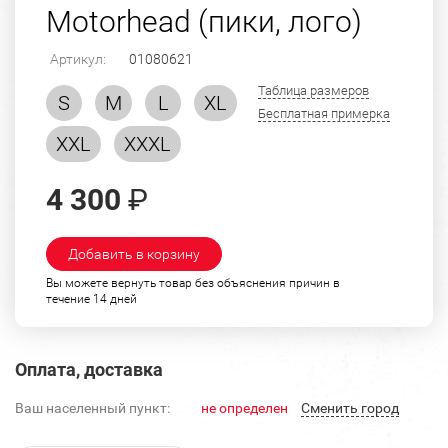
Motorhead (пики, лого)
Артикул:
01080621
Таблица размеров
S
M
L
XL
Бесплатная примерка
XXL
XXXL
4 300
₽
Добавить в корзину
Вы можете вернуть товар без объяснения причин в
течение 14 дней
Оплата, доставка
Ваш населенный пункт:
не определен
Cменить город