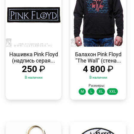
БЫСТРЫЙ
БЫСТРЫЙ
ПРОСМОТР
ПРОСМОТР
Нашивка Pink Floyd
Балахон Pink Floyd
(надпись серая...
"The Wall" (стена...
250
₽
4 800
₽
В наличии
В наличии
Размеры:
M
L
XL
XXL