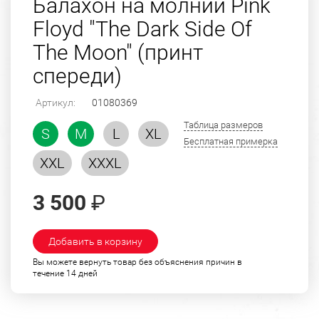
Балахон на молнии Pink
Floyd "The Dark Side Of
The Moon" (принт
спереди)
Артикул:
01080369
Таблица размеров
S
M
L
XL
Бесплатная примерка
XXL
XXXL
3 500
₽
Добавить в корзину
Вы можете вернуть товар без объяснения причин в
течение 14 дней