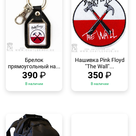
БЫСТРЫЙ
БЫСТРЫЙ
ПРОСМОТР
ПРОСМОТР
Брелок
Нашивка Pink Floyd
прямоугольный на...
"The Wall"...
390
₽
350
₽
В наличии
В наличии