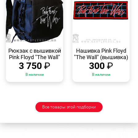
БЫСТРЫЙ
БЫСТРЫЙ
ПРОСМОТР
ПРОСМОТР
Рюкзак с вышивкой
Нашивка Pink Floyd
Pink Floyd "The Wall"
"The Wall" (вышивка)
3 750
₽
300
₽
В наличии
В наличии
Все товары этой подборки