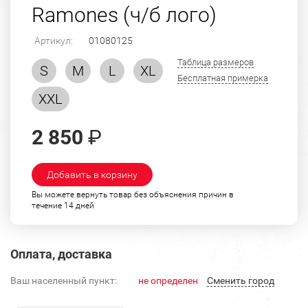
Ramones (ч/б лого)
Артикул:
01080125
Таблица размеров
S
M
L
XL
Бесплатная примерка
XXL
2 850
₽
Добавить в корзину
Вы можете вернуть товар без объяснения причин в
течение 14 дней
Оплата, доставка
Ваш населенный пункт:
не определен
Cменить город