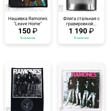
БЫСТРЫЙ
БЫСТРЫЙ
ПРОСМОТР
ПРОСМОТР
Нашивка Ramones
Фляга стальная с
"Leave Home"
гравировкой...
150
₽
1 190
₽
В наличии
В наличии