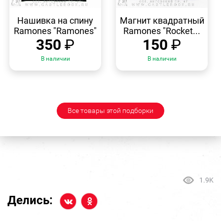
БЫСТРЫЙ
БЫСТРЫЙ
ПРОСМОТР
ПРОСМОТР
Нашивка на спину
Магнит квадратный
Ramones "Ramones"
Ramones "Rocket...
350
₽
150
₽
В наличии
В наличии
Все товары этой подборки
1.9K
Делись: