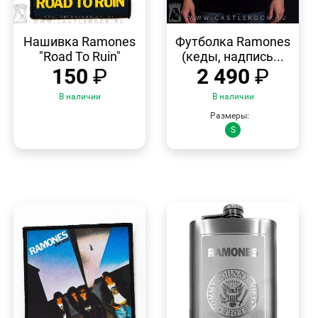
БЫСТРЫЙ
БЫСТРЫЙ
ПРОСМОТР
ПРОСМОТР
Нашивка Ramones
Футболка Ramones
"Road To Ruin"
(кеды, надпись...
150
₽
2 490
₽
В наличии
В наличии
Размеры:
S