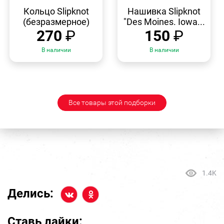
БЫСТРЫЙ
БЫСТРЫЙ
ПРОСМОТР
ПРОСМОТР
Кольцо Slipknot
Нашивка Slipknot
(безразмерное)
"Des Moines. Iowa...
270
₽
150
₽
В наличии
В наличии
Все товары этой подборки
1.4K
Делись:
Ставь лайки: