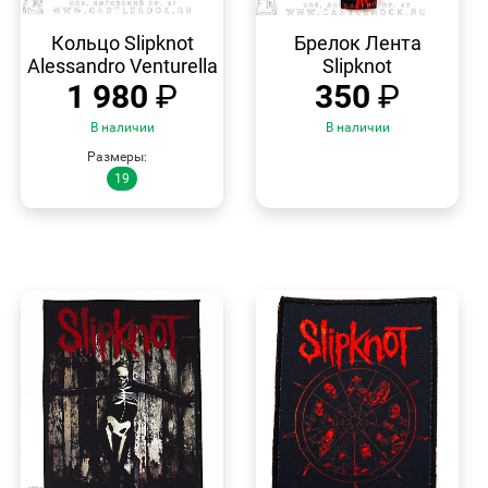
БЫСТРЫЙ
БЫСТРЫЙ
ПРОСМОТР
ПРОСМОТР
Кольцо Slipknot
Брелок Лента
Alessandro Venturella
Slipknot
1 980
₽
350
₽
В наличии
В наличии
Размеры:
19