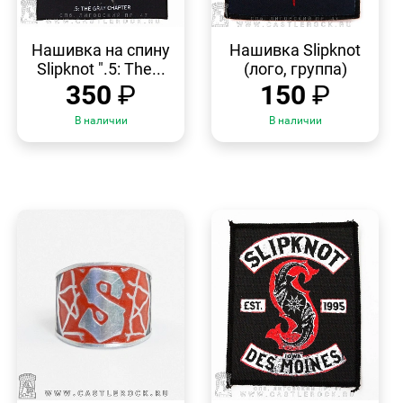
БЫСТРЫЙ
БЫСТРЫЙ
ПРОСМОТР
ПРОСМОТР
Нашивка на спину
Нашивка Slipknot
Slipknot ".5: The...
(лого, группа)
350
₽
150
₽
В наличии
В наличии