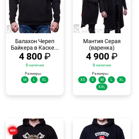
БЫСТРЫЙ
БЫСТРЫЙ
ПРОСМОТР
ПРОСМОТР
Балахон Череп
Мантия Серая
Байкера в Каске...
(варенка)
4 800
₽
4 900
₽
В наличии
В наличии
Размеры:
Размеры:
M
L
XL
XS
S
M
L
XL
XXL