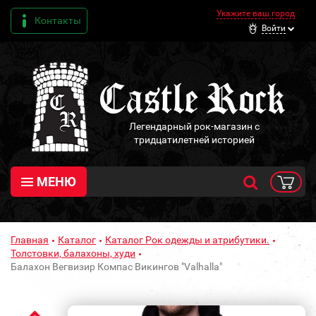
Укажите ваш город
Контакты
Войти
Легендарный рок-магазин с
тридцатилетней историей
МЕНЮ
Главная
Каталог
Каталог Рок одежды и атрибутики.
Толстовки, балахоны, худи
Балахон Вегвизир Компас Викингов "Valhalla"