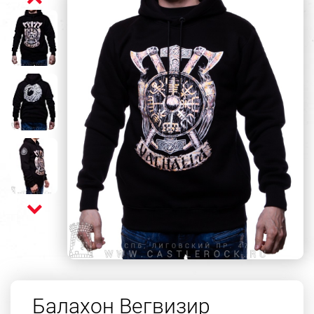
Балахон Вегвизир