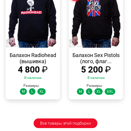
БЫСТРЫЙ
БЫСТРЫЙ
ПРОСМОТР
ПРОСМОТР
Балахон Radiohead
Балахон Sex Pistols
(вышивка)
(лого, флаг...
4 800
₽
5 200
₽
В наличии
В наличии
Размеры:
Размеры:
M
L
XL
M
L
XL
XXL
Все товары этой подборки