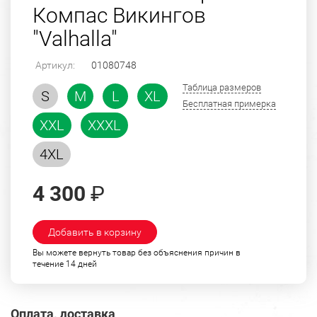
Компас Викингов
"Valhalla"
Артикул:
01080748
Таблица размеров
S
M
L
XL
Бесплатная примерка
XXL
XXXL
4XL
4 300
₽
Добавить в корзину
Вы можете вернуть товар без объяснения причин в
течение 14 дней
Оплата, доставка