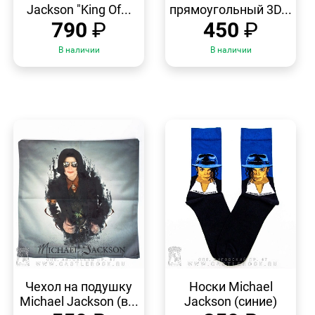
Jackson "King Of...
прямоугольный 3D...
790
₽
450
₽
В наличии
В наличии
БЫСТРЫЙ
БЫСТРЫЙ
ПРОСМОТР
ПРОСМОТР
Чехол на подушку
Носки Michael
Michael Jackson (в...
Jackson (синие)