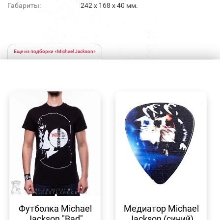
Габариты:
242 х 168 x 40 мм.
Еще из подборки «Michael Jackson»
БЫСТРЫЙ
БЫСТРЫЙ
ПРОСМОТР
ПРОСМОТР
Футболка Michael
Медиатор Michael
Jackson "Bad"
Jackson (синий)