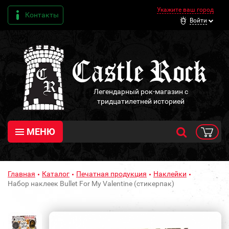
Укажите ваш город
Контакты
Войти
Легендарный рок-магазин с
тридцатилетней историей
МЕНЮ
Главная
Каталог
Печатная продукция
Наклейки
Набор наклеек Bullet For My Valentine (стикерпак)