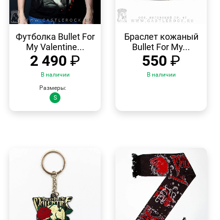
БЫСТРЫЙ
БЫСТРЫЙ
ПРОСМОТР
ПРОСМОТР
Футболка Bullet For
Браслет кожаный
My Valentine...
Bullet For My...
2 490
₽
550
₽
В наличии
В наличии
Размеры:
S