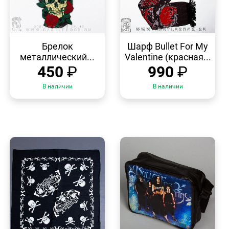
БЫСТРЫЙ
БЫСТРЫЙ
ПРОСМОТР
ПРОСМОТР
Брелок
Шарф Bullet For My
металлический...
Valentine (красная...
450
₽
990
₽
В наличии
В наличии