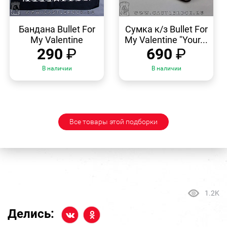
БЫСТРЫЙ
БЫСТРЫЙ
ПРОСМОТР
ПРОСМОТР
Бандана Bullet For
Сумка к/з Bullet For
My Valentine
My Valentine "Your...
290
₽
690
₽
В наличии
В наличии
Все товары этой подборки
1.2K
Делись: