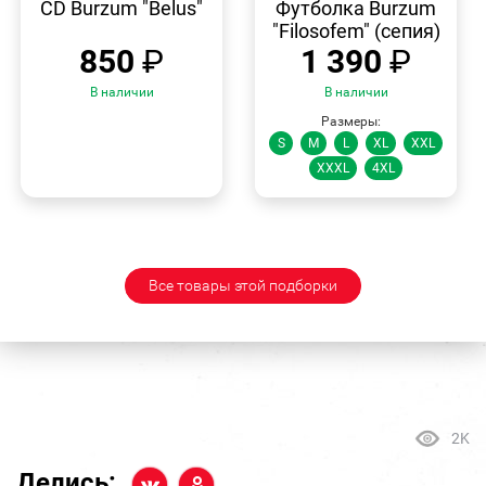
ПРОСМОТР
ПРОСМОТР
CD Burzum "Belus"
Футболка Burzum
"Filosofem" (сепия)
850
₽
1 390
₽
В наличии
В наличии
Размеры:
S
M
L
XL
XXL
XXXL
4XL
Все товары этой подборки
2K
Делись: