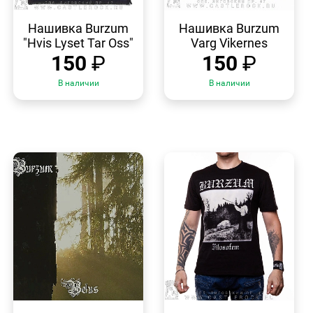
БЫСТРЫЙ
БЫСТРЫЙ
ПРОСМОТР
ПРОСМОТР
Нашивка Burzum
Нашивка Burzum
"Hvis Lyset Tar Oss"
Varg Vikernes
150
₽
150
₽
В наличии
В наличии
БЫСТРЫЙ
БЫСТРЫЙ