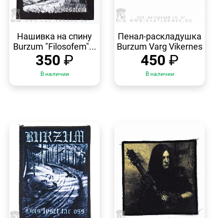
БЫСТРЫЙ
БЫСТРЫЙ
ПРОСМОТР
ПРОСМОТР
Нашивка на спину
Пенал-раскладушка
Burzum "Filosofem"...
Burzum Varg Vikernes
350
₽
450
₽
В наличии
В наличии