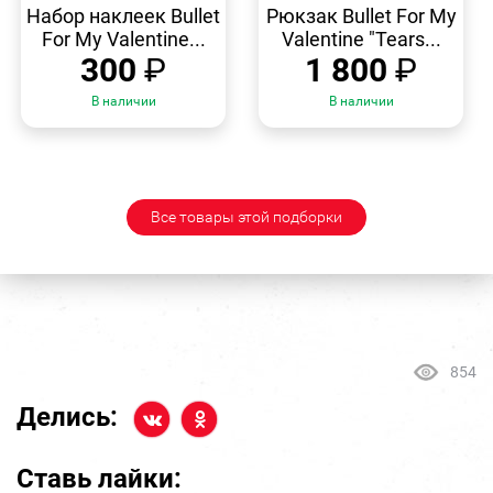
ПРОСМОТР
ПРОСМОТР
Набор наклеек Bullet
Рюкзак Bullet For My
For My Valentine...
Valentine "Tears...
300
₽
1 800
₽
В наличии
В наличии
Все товары этой подборки
854
Делись:
Ставь лайки: