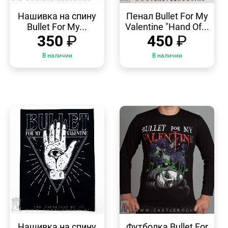
БЫСТРЫЙ
БЫСТРЫЙ
ПРОСМОТР
ПРОСМОТР
Нашивка на спину
Пенал Bullet For My
Bullet For My...
Valentine "Hand Of...
350
₽
450
₽
В наличии
В наличии
БЫСТРЫЙ
БЫСТРЫЙ
ПРОСМОТР
ПРОСМОТР
Нашивка на спину
Футболка Bullet For