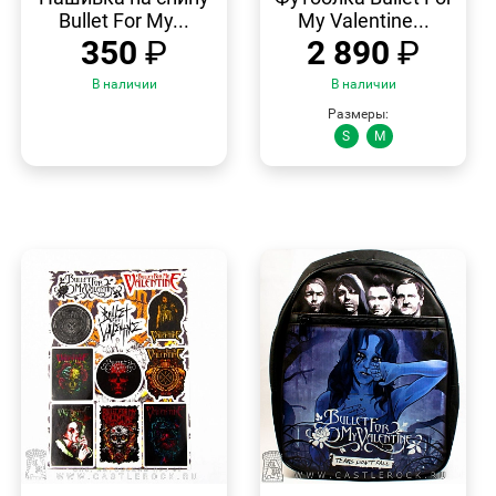
Bullet For My...
My Valentine...
350
₽
2 890
₽
В наличии
В наличии
Размеры:
S
M
БЫСТРЫЙ
БЫСТРЫЙ