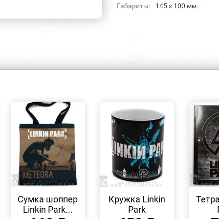
Габариты:
145 x 100 мм.
БЫСТРЫЙ
БЫСТРЫЙ
ПРОСМОТР
ПРОСМОТР
Сумка шоппер
Кружка Linkin
Тетра
Linkin Park...
Park