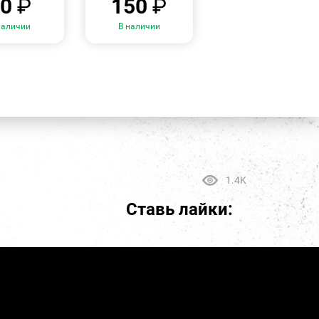
70
₽
150
₽
наличии
В наличии
1.4K
Ставь лайки: