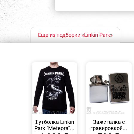
Еще из подборки «Linkin Park»
БЫСТРЫЙ
БЫСТРЫЙ
ПРОСМОТР
ПРОСМОТР
Футболка Linkin
Зажигалка с
Park "Meteora"...
гравировкой...