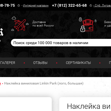
38-78-75
+7 (812) 322-65-68
-
Интернет-магазин
-
Спб. Лигов
Доставка
Безо
по всей России
и уд
н
ГАЛЕРЕЯ
ОТЗЫВЫ
СЕРТИФИКАТЫ
и
Наклейка виниловая Linkin Park (лого, большая)
Наклейка вин