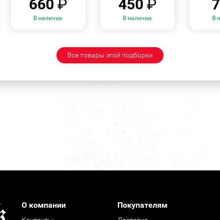
660
₽
450
₽
В наличии
В наличии
В 
Все товары этой подборки
О компании
Покупателям