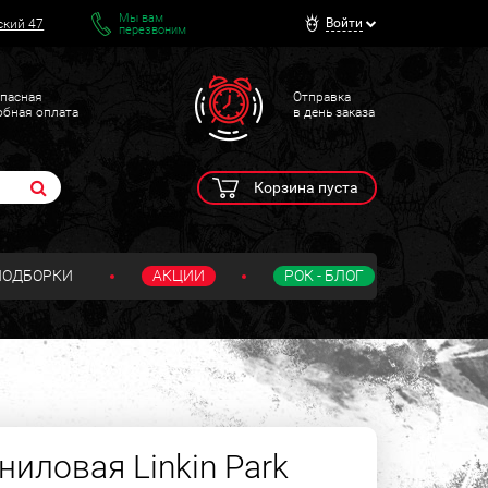
Мы вам
Войти
ский 47
перезвоним
пасная
Отправка
обная оплата
в день заказа
Корзина пуста
ПОДБОРКИ
АКЦИИ
РОК - БЛОГ
иловая Linkin Park