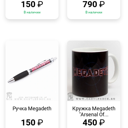
150
₽
790
₽
В наличии
В наличии
БЫСТРЫЙ
БЫСТРЫЙ
ПРОСМОТР
ПРОСМОТР
Ручка Megadeth
Кружка Megadeth
"Arsenal Of...
150
₽
450
₽