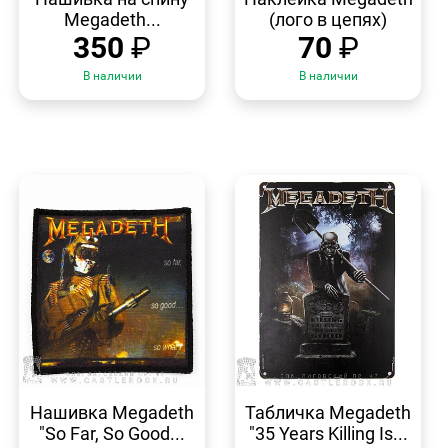
Megadeth...
(лого в цепях)
350
₽
70
₽
В наличии
В наличии
БЫСТРЫЙ
БЫСТРЫЙ
ПРОСМОТР
ПРОСМОТР
Нашивка Megadeth
Табличка Megadeth
"So Far, So Good...
"35 Years Killing Is...