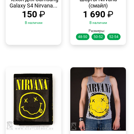
Galaxy S4 Nirvana...
(смайл)
150
₽
1 690
₽
В наличии
В наличии
Размеры:
48-50
50-52
52-54
БЫСТРЫЙ
БЫСТРЫЙ