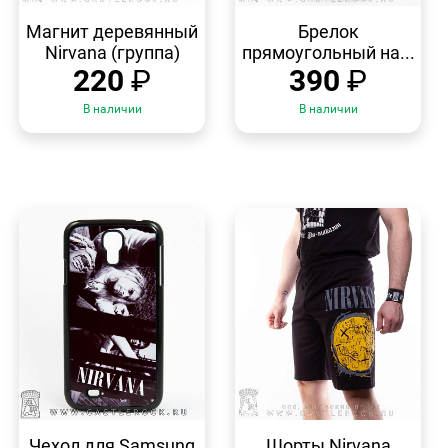
БЫСТРЫЙ
БЫСТРЫЙ
ПРОСМОТР
ПРОСМОТР
Магнит деревянный
Брелок
Nirvana (группа)
прямоугольный на...
220
₽
390
₽
В наличии
В наличии
БЫСТРЫЙ
БЫСТРЫЙ
ПРОСМОТР
ПРОСМОТР
Чехол для Samsung
Шорты Nirvana