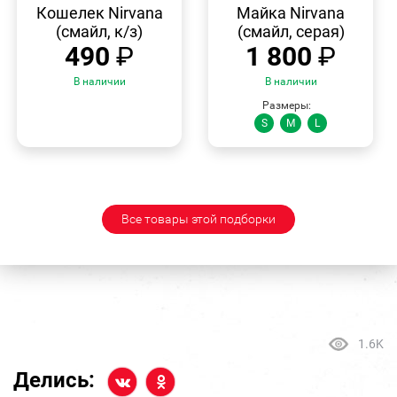
ПРОСМОТР
ПРОСМОТР
Кошелек Nirvana
Майка Nirvana
(смайл, к/з)
(смайл, серая)
490
₽
1 800
₽
В наличии
В наличии
Размеры:
S
M
L
Все товары этой подборки
1.6K
Делись: