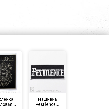
БЫСТРЫЙ
БЫСТРЫЙ
ПРОСМОТР
ПРОСМОТР
клейка
Нашивка
ловая...
Pestilence...