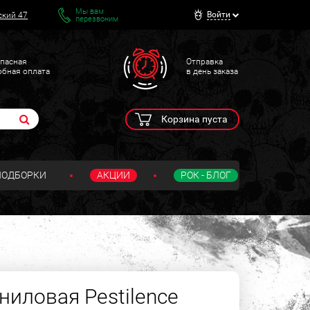
Мы вам
Войти
ский 47
перезвоним
пасная
Отправка
обная оплата
в день заказа
Корзина пуста
ПОДБОРКИ
АКЦИИ
РОК - БЛОГ
ниловая Pestilence