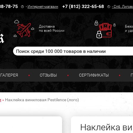
38-78-75
+7 (812) 322-65-68
-
Интернет-магазин
-
Спб. Лигов
Доставка
Безо
по всей России
и уд
ГАЛЕРЕЯ
ОТЗЫВЫ
СЕРТИФИКАТЫ
и
Наклейка виниловая Pestilence (лого)
Наклейка ви