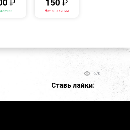
00
₽
150
₽
наличии
Нет в наличии
670
Ставь лайки: