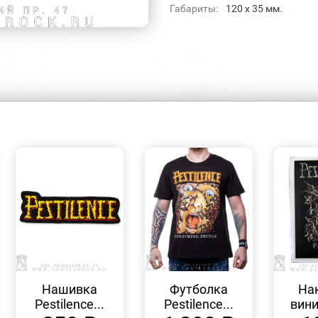
Габариты:
120 х 35 мм.
БЫСТРЫЙ
БЫСТРЫЙ
ПРОСМОТР
ПРОСМОТР
Нашивка
Футболка
На
Pestilence...
Pestilence...
вини