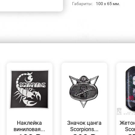
Габариты:
100 х 65 мм.
БЫСТРЫЙ
БЫСТРЫЙ
ПРОСМОТР
ПРОСМОТР
Наклейка
Значок цанга
Жетон
виниловая...
Scorpions...
Scor