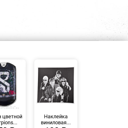
БЫСТРЫЙ
БЫСТРЫЙ
ПРОСМОТР
ПРОСМОТР
 цветной
Наклейка
pions...
виниловая...