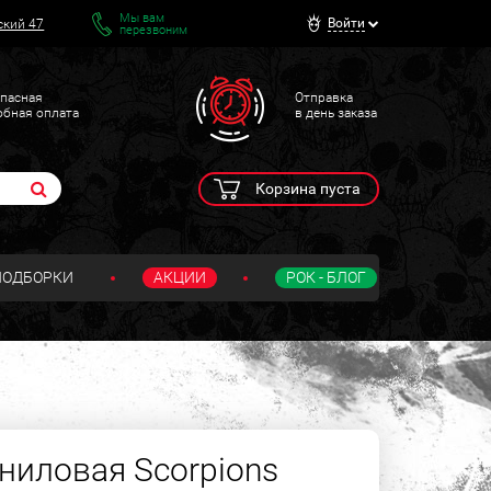
Мы вам
Войти
ский 47
перезвоним
пасная
Отправка
обная оплата
в день заказа
Корзина пуста
ПОДБОРКИ
АКЦИИ
РОК - БЛОГ
ниловая Scorpions