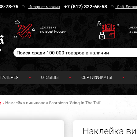
38-78-75
+7 (812) 322-65-68
-
Интернет-магазин
-
Спб. Лигов
Доставка
Безо
по всей России
и уд
н
ГАЛЕРЕЯ
ОТЗЫВЫ
СЕРТИФИКАТЫ
и
Наклейка виниловая Scorpions "Sting In The Tail"
Наклейка ви