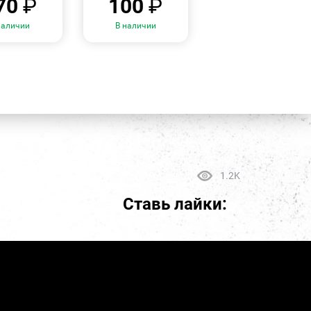
70
₽
100
₽
наличии
В наличии
1.2K
Ставь лайки: