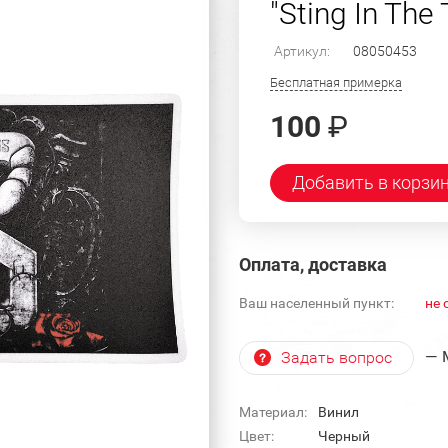
"Sting In The T
Артикул:
08050453
Бесплатная примерка
100
₽
Добавить в корзи
Оплата, доставка
Ваш населенный пункт:
не 
— 
Задать вопрос
Материал:
Винил
Цвет:
Черный