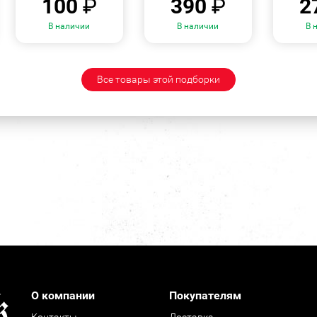
100
₽
390
₽
2
В наличии
В наличии
В 
Все товары этой подборки
О компании
Покупателям