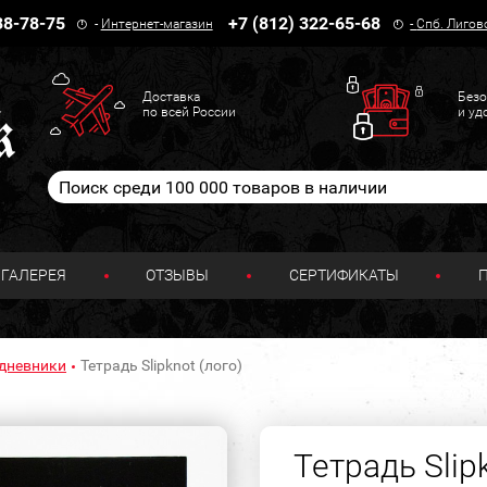
38-78-75
+7 (812) 322-65-68
-
Интернет-магазин
-
Спб. Лигов
Доставка
Безо
по всей России
и уд
ГАЛЕРЕЯ
ОТЗЫВЫ
СЕРТИФИКАТЫ
 дневники
Тетрадь Slipknot (лого)
Тетрадь Slip