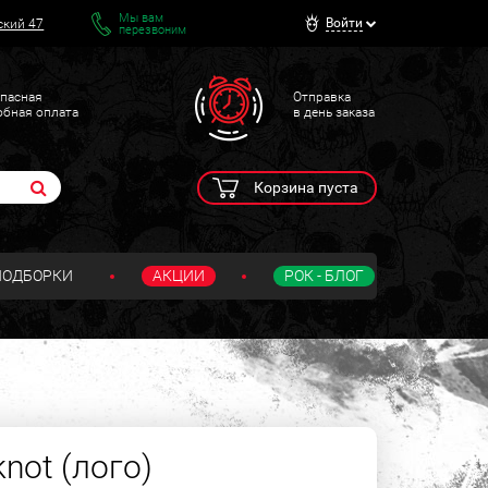
Мы вам
Войти
ский 47
перезвоним
пасная
Отправка
обная оплата
в день заказа
Корзина пуста
ПОДБОРКИ
АКЦИИ
РОК - БЛОГ
knot (лого)