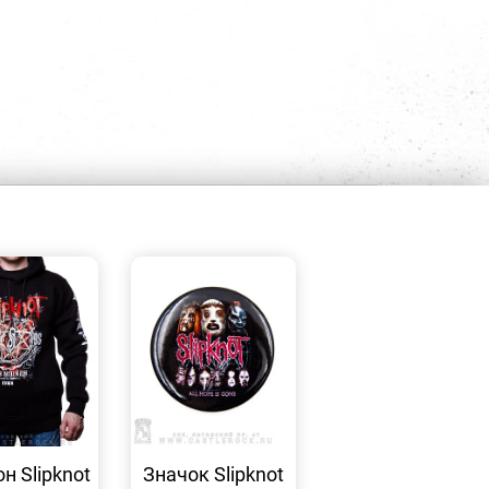
БЫСТРЫЙ
БЫСТРЫЙ
ПРОСМОТР
ПРОСМОТР
н Slipknot
Значок Slipknot