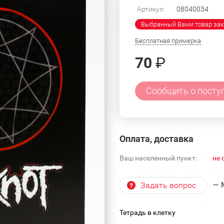
Артикул:
08040034
Выбранный Вами товар зак
Бесплатная примерка
70
₽
Сообщить о посту
Оплата, доставка
Ваш населенный пункт:
не 
— 
Задать вопрос
Тетрадь в клетку