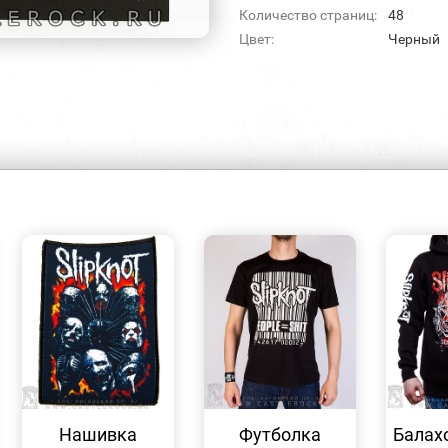
Количество страниц:
48
Цвет:
Черный
БЫСТРЫЙ
БЫСТРЫЙ
ПРОСМОТР
ПРОСМОТР
Нашивка
Футболка
Балахо