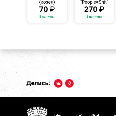
(козел)
"People=Shit"
70
₽
270
₽
В наличии
В наличии
Делись: