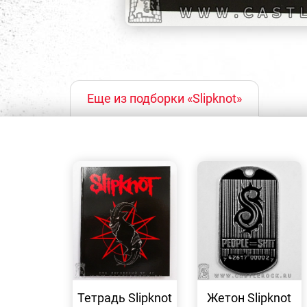
Еще из подборки «Slipknot»
БЫСТРЫЙ
БЫСТРЫЙ
ПРОСМОТР
ПРОСМОТР
Тетрадь Slipknot
Жетон Slipknot