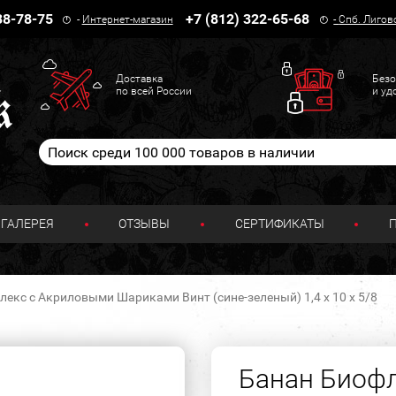
38-78-75
+7 (812) 322-65-68
-
Интернет-магазин
-
Спб. Лигов
Доставка
Безо
по всей России
и уд
ГАЛЕРЕЯ
ОТЗЫВЫ
СЕРТИФИКАТЫ
екс с Акриловыми Шариками Винт (сине-зеленый) 1,4 х 10 х 5/8
Банан Биоф