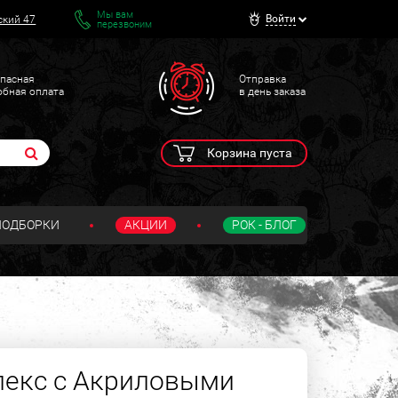
Мы вам
Войти
ский 47
перезвоним
пасная
Отправка
обная оплата
в день заказа
Корзина пуста
ПОДБОРКИ
АКЦИИ
РОК - БЛОГ
лекс с Акриловыми