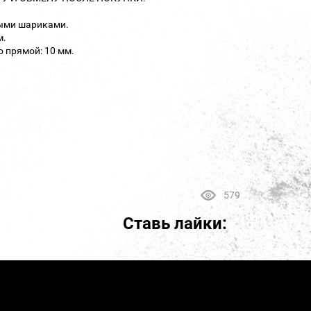
выми шариками.
м.
 прямой: 10 мм.
579
Ставь лайки: