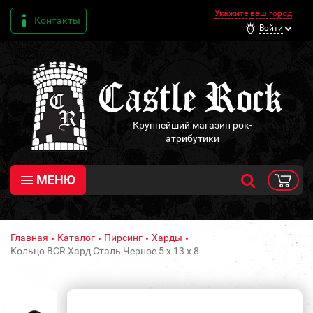
Укажите ваш город
Контакты
Войти
Крупнейший магазин рок-
атрибутики
МЕНЮ
Главная
Каталог
Пирсинг
Харды
Кольцо BCR Хард Сталь Черное 5 х 13 х 8