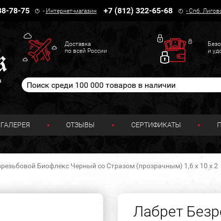
38-78-75
+7 (812) 322-65-68
-
Интернет-магазин
-
Спб. Лигов
Доставка
Безо
по всей России
и уд
н
ГАЛЕРЕЯ
ОТЗЫВЫ
СЕРТИФИКАТЫ
резьбовой Биофлекс Черный со Стразом (прозрачным) 1,6 х 10 х 2
Лабрет Безр