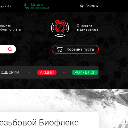
Мы вам
Войти
ский 47
перезвоним
пасная
Отправка
обная оплата
в день заказа
Корзина пуста
ПОДБОРКИ
АКЦИИ
РОК - БЛОГ
езьбовой Биофлекс