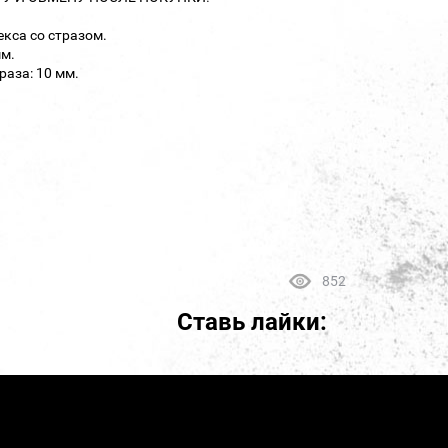
кса со стразом.
мм.
раза: 10 мм.
852
Ставь лайки: