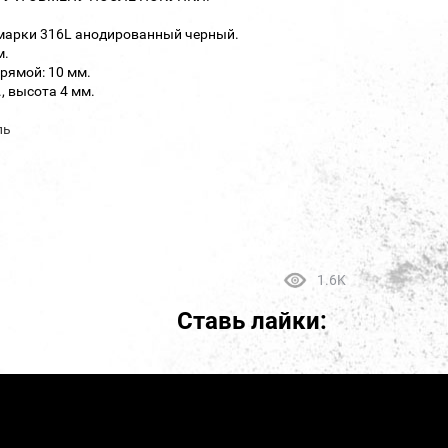
 марки 316L анодированный черный.
м.
рямой: 10 мм.
, высота 4 мм.
ль
1.6K
Ставь лайки: