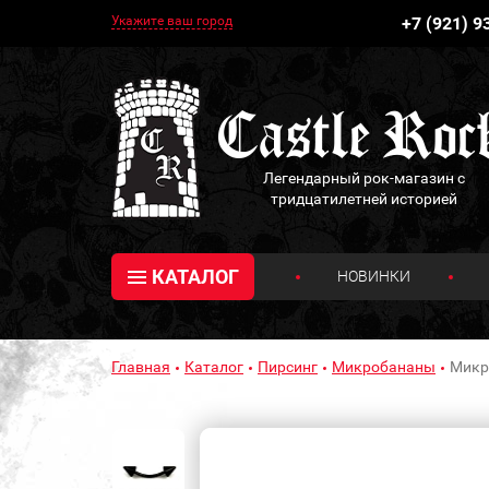
Укажите ваш город
+7 (921) 9
Легендарный рок-магазин с
тридцатилетней историей
КАТАЛОГ
НОВИНКИ
Главная
Каталог
Пирсинг
Микробананы
Микро