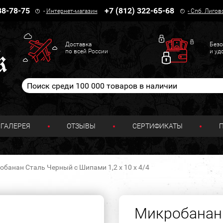
38-78-75
+7 (812) 322-65-68
-
Интернет-магазин
-
Спб. Лигов
Доставка
Безо
по всей России
и уд
ГАЛЕРЕЯ
ОТЗЫВЫ
СЕРТИФИКАТЫ
банан Сталь Черный с Шипами 1,2 х 10 х 4/4
Микробанан 