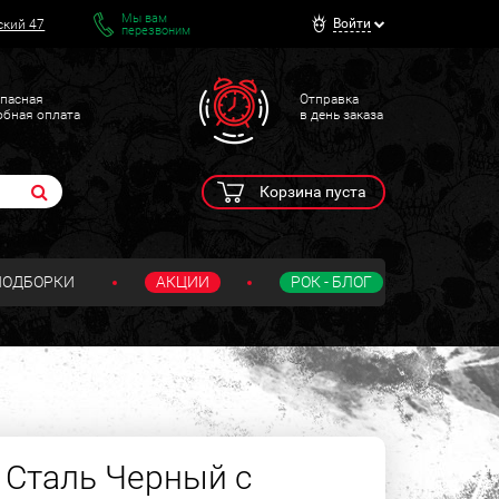
Мы вам
Войти
ский 47
перезвоним
пасная
Отправка
обная оплата
в день заказа
Корзина пуста
ПОДБОРКИ
АКЦИИ
РОК - БЛОГ
Сталь Черный с