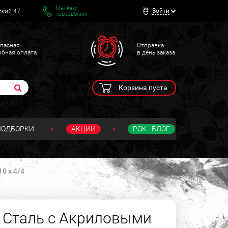
Мы вам
Войти
ский 47
перезвоним
пасная
Отправка
обная оплата
в день заказа
Корзина пуста
ПОДБОРКИ
АКЦИИ
РОК - БЛОГ
0 х 4/4
 Сталь с Акриловыми