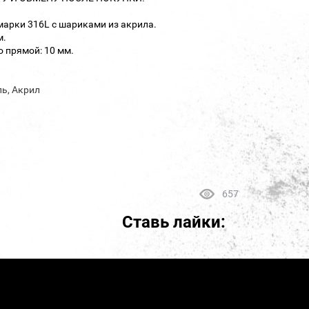
марки 316L с шариками из акрила.
м.
 прямой: 10 мм.
ль, Акрил
657
Ставь лайки: