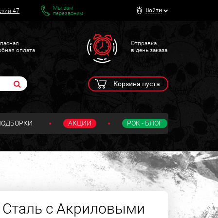
Мы вам
Войти
ский 47
перезвоним
пасная
Отправка
обная оплата
в день заказа
Корзина пуста
ПОДБОРКИ
АКЦИИ
РОК - БЛОГ
 Сталь с Акриловыми