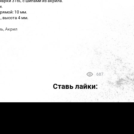
марки 316L с шипами из акрила.
м.
рямой: 10 мм.
, высота 4 мм.
ль, Акрил
687
Ставь лайки: