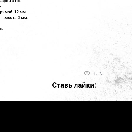
марки 316L.
м.
рямой: 12 мм.
, высота 3 мм.
ль
1.1K
Ставь лайки: