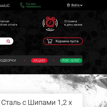
Мы вам
Войти
ский 47
перезвоним
пасная
Отправка
обная оплата
в день заказа
Корзина пуста
ПОДБОРКИ
АКЦИИ
РОК - БЛОГ
Сталь с Шипами 1,2 х