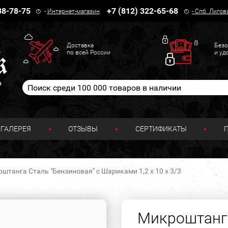
38-78-75
+7 (812) 322-65-68
-
Интернет-магазин
-
Спб. Лигов
Доставка
Безо
по всей России
и уд
н
ГАЛЕРЕЯ
ОТЗЫВЫ
СЕРТИФИКАТЫ
штанга Сталь "Бензиновая" с Шариками 1,2 х 10 х 3/3
Микроштанга