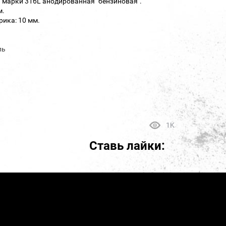
 марки 316L анодированная "бензиновая".
м.
ика: 10 мм.
ль
1K
Ставь лайки: