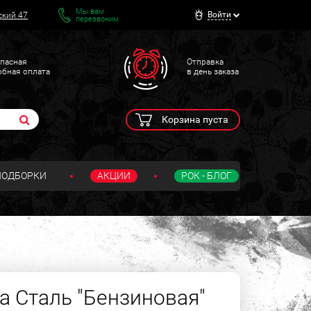
Мы вам
Войти
ский 47
перезвоним
пасная
Отправка
обная оплата
в день заказа
Корзина пуста
ПОДБОРКИ
АКЦИИ
РОК - БЛОГ
 Сталь "Бензиновая"