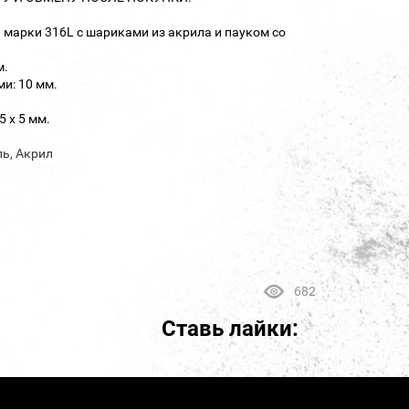
 марки 316L с шариками из акрила и пауком со
м.
и: 10 мм.
5 х 5 мм.
ль, Акрил
682
Ставь лайки: