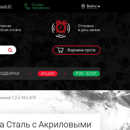
Мы вам
Войти
ский 47
перезвоним
пасная
Отправка
обная оплата
в день заказа
Корзина пуста
ПОДБОРКИ
АКЦИИ
РОК - БЛОГ
м) 1,2 х 10 х 3/5
а Сталь с Акриловыми