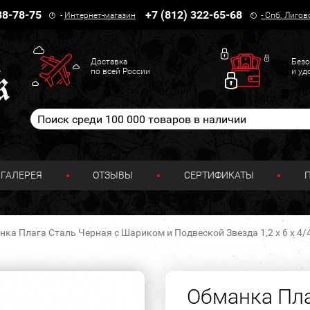
38-78-75
+7 (812) 322-65-68
-
Интернет-магазин
-
Спб. Лигов
Доставка
Безо
по всей России
и уд
ГАЛЕРЕЯ
ОТЗЫВЫ
СЕРТИФИКАТЫ
ка Плага Сталь Черная с Шариком и Подвеской Звезда 1,2 х 6 х 4/
Обманка Пла