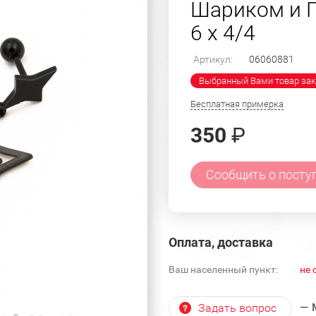
Шариком и П
6 х 4/4
Артикул:
06060881
Выбранный Вами товар зак
Бесплатная примерка
350
₽
Сообщить о посту
Оплата, доставка
Ваш населенный пункт:
не 
— 
Задать вопрос