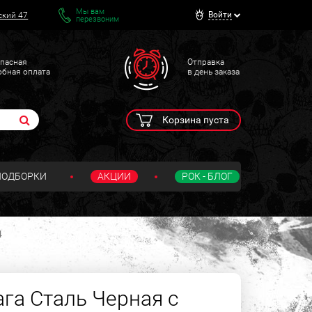
Мы вам
Войти
ский 47
перезвоним
пасная
Отправка
обная оплата
в день заказа
Корзина пуста
ПОДБОРКИ
АКЦИИ
РОК - БЛОГ
4
га Сталь Черная с