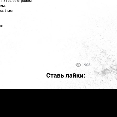
и 316L со стразом.
 мм.
а: 8 мм.
ль
903
Ставь лайки: