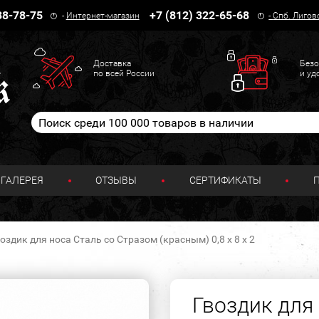
38-78-75
+7 (812) 322-65-68
-
Интернет-магазин
-
Спб. Лигов
Доставка
Безо
по всей России
и уд
ГАЛЕРЕЯ
ОТЗЫВЫ
СЕРТИФИКАТЫ
оздик для носа Сталь со Стразом (красным) 0,8 х 8 х 2
Гвоздик для 