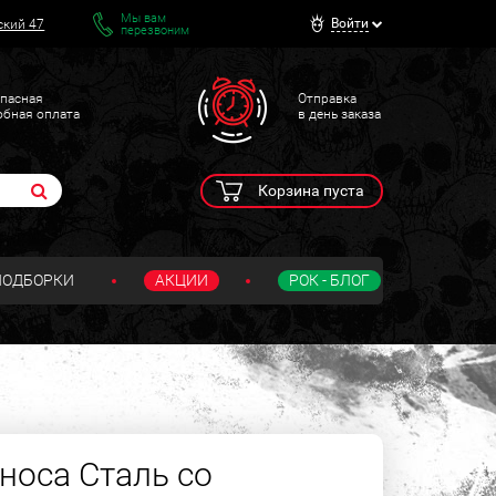
Мы вам
Войти
ский 47
перезвоним
пасная
Отправка
обная оплата
в день заказа
Корзина пуста
ПОДБОРКИ
АКЦИИ
РОК - БЛОГ
носа Сталь со