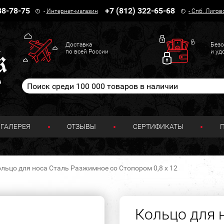
38-78-75
+7 (812) 322-65-68
-
Интернет-магазин
-
Спб. Лигов
Доставка
Безо
по всей России
и уд
н
ГАЛЕРЕЯ
ОТЗЫВЫ
СЕРТИФИКАТЫ
льцо для носа Сталь Разжимное со Стопором 0,8 х 12
Кольцо для 