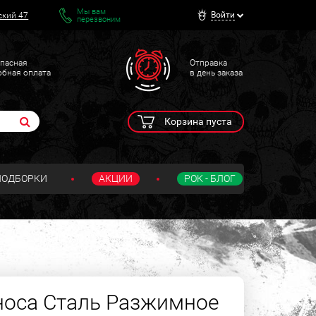
Мы вам
Войти
ский 47
перезвоним
пасная
Отправка
обная оплата
в день заказа
Корзина пуста
ПОДБОРКИ
АКЦИИ
РОК - БЛОГ
носа Сталь Разжимное