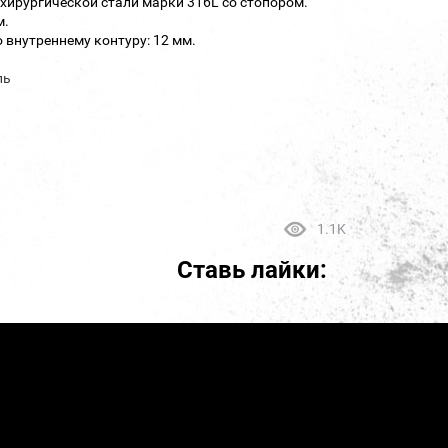
хирургической стали марки 316L со стопором.
м.
 внутреннему контуру: 12 мм.
ль
1.1K
Ставь лайки: