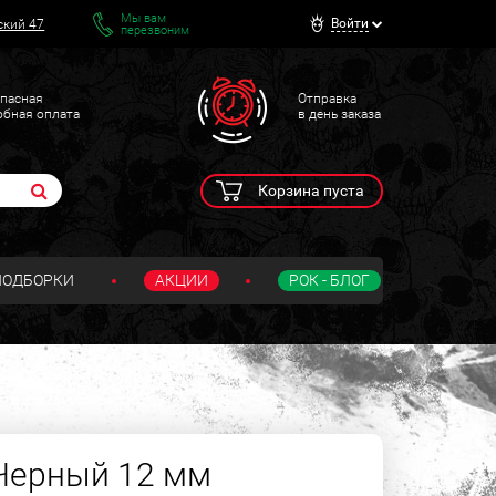
Мы вам
Войти
ский 47
перезвоним
пасная
Отправка
обная оплата
в день заказа
Корзина пуста
ПОДБОРКИ
АКЦИИ
РОК - БЛОГ
Черный 12 мм