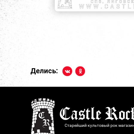
Делись:
Старейший культовый рок магази