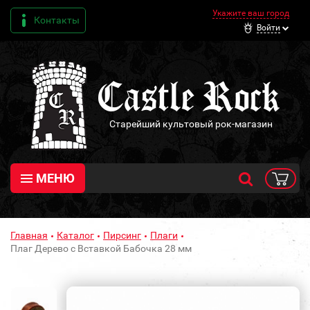
Укажите ваш город
Контакты
Войти
Старейший культовый рок-магазин
МЕНЮ
Главная
Каталог
Пирсинг
Плаги
Плаг Дерево с Вставкой Бабочка 28 мм