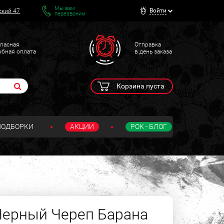
Мы вам
Войти
ский 47
перезвоним
пасная
Отправка
обная оплата
в день заказа
Корзина пуста
ПОДБОРКИ
АКЦИИ
РОК - БЛОГ
Черный Череп Барана