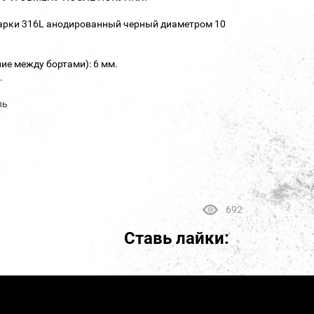
марки 316L анодированный черный диаметром 10
ие между бортами): 6 мм.
.
ль
692
Ставь лайки: