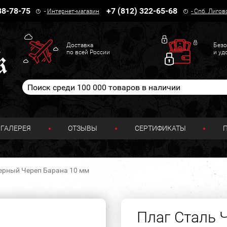
38-78-75
+7 (812) 322-65-68
-
Интернет-магазин
-
Спб. Лигов
Доставка
Безо
по всей России
и уд
ГАЛЕРЕЯ
ОТЗЫВЫ
СЕРТИФИКАТЫ
ерный Череп Барана 10 мм
Плаг Сталь 