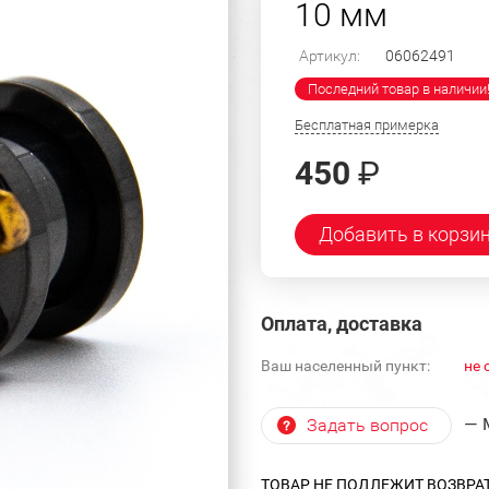
10 мм
Артикул:
06062491
Последний товар в наличии
Бесплатная примерка
450
₽
Добавить в корзи
Оплата, доставка
Ваш населенный пункт:
не 
— 
Задать вопрос
ТОВАР НЕ ПОДЛЕЖИТ ВОЗВРА