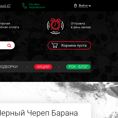
Мы вам
Войти
ский 47
перезвоним
пасная
Отправка
обная оплата
в день заказа
Корзина пуста
ПОДБОРКИ
АКЦИИ
РОК - БЛОГ
Черный Череп Барана