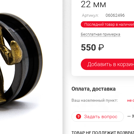
22 мм
Артикул:
06062496
Последний товар в наличии
Бесплатная примерка
550
₽
Добавить в корзи
Оплата, доставка
Ваш населенный пункт:
не 
— 
Задать вопрос
ТОВАР НЕ ПОДЛЕЖИТ ВОЗВРА