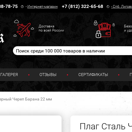
38-78-75
+7 (812) 322-65-68
-
Интернет-магазин
-
Спб. Лигов
Доставка
Безо
по всей России
и уд
ГАЛЕРЕЯ
ОТЗЫВЫ
СЕРТИФИКАТЫ
ерный Череп Барана 22 мм
Плаг Сталь 