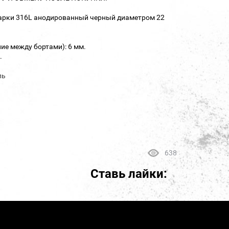
марки 316L анодированный черный диаметром 22
ие между бортами): 6 мм.
.
ль
638
Ставь лайки: