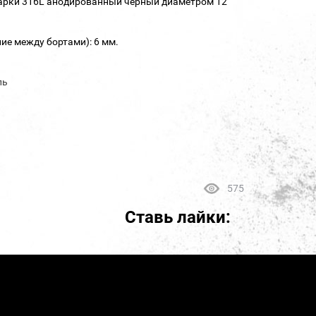
марки 316L анодированный черный диаметром 12
ие между бортами): 6 мм.
ль
575
Ставь лайки: