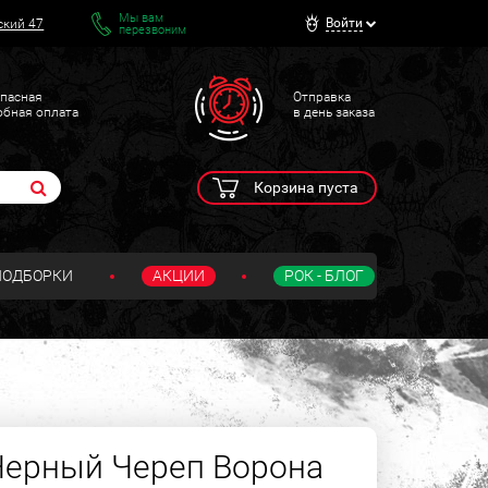
Мы вам
Войти
ский 47
перезвоним
пасная
Отправка
обная оплата
в день заказа
Корзина пуста
ПОДБОРКИ
АКЦИИ
РОК - БЛОГ
Черный Череп Ворона