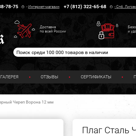
38-78-75
+7 (812) 322-65-68
-
Интернет-магазин
-
Спб. Лигов
Доставка
Безо
по всей России
и уд
ГАЛЕРЕЯ
ОТЗЫВЫ
СЕРТИФИКАТЫ
ерный Череп Ворона 12 мм
Плаг Сталь 