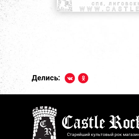
Делись:
Старейший культовый рок магази