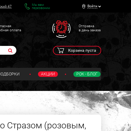
Мы вам
Войти
ский 47
перезвоним
пасная
Отправка
обная оплата
в день заказа
Корзина пуста
ПОДБОРКИ
АКЦИИ
РОК - БЛОГ
со Стразом (розовым,