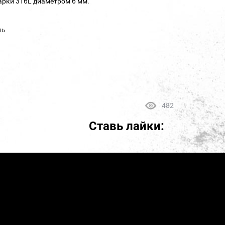
арки 316L диаметром 6 мм.
ль
482
Ставь лайки: