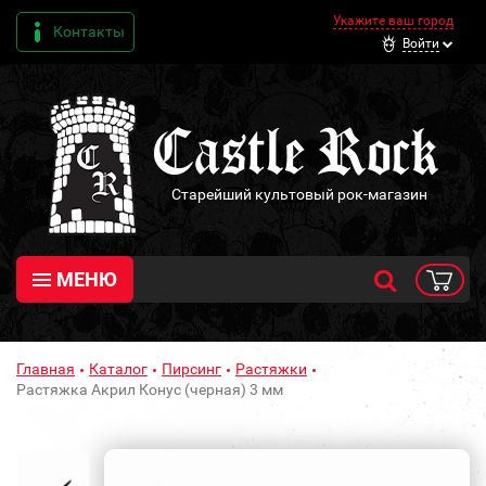
Укажите ваш город
Контакты
Войти
Старейший культовый рок-магазин
МЕНЮ
Главная
Каталог
Пирсинг
Растяжки
Растяжка Акрил Конус (черная) 3 мм