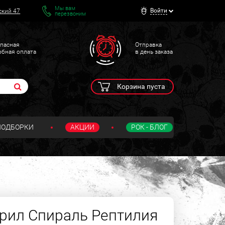
Мы вам
Войти
ский 47
перезвоним
пасная
Отправка
обная оплата
в день заказа
Корзина пуста
ПОДБОРКИ
АКЦИИ
РОК - БЛОГ
рил Спираль Рептилия