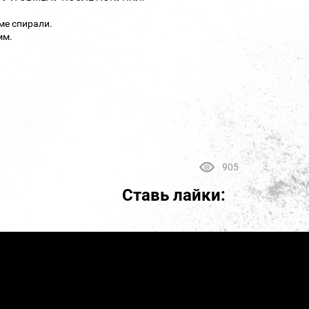
ме спирали.
мм.
905
Ставь лайки: