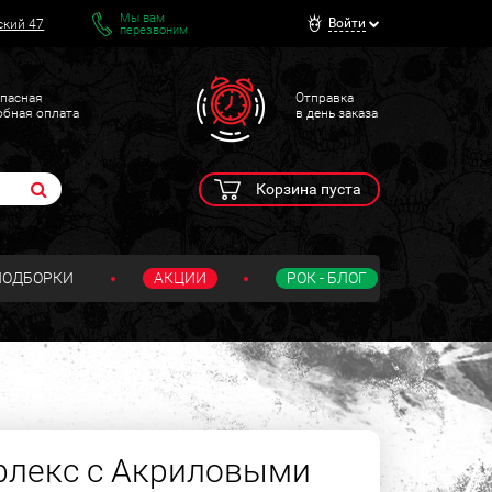
Мы вам
Войти
ский 47
перезвоним
пасная
Отправка
обная оплата
в день заказа
Корзина пуста
ПОДБОРКИ
АКЦИИ
РОК - БЛОГ
флекс с Акриловыми