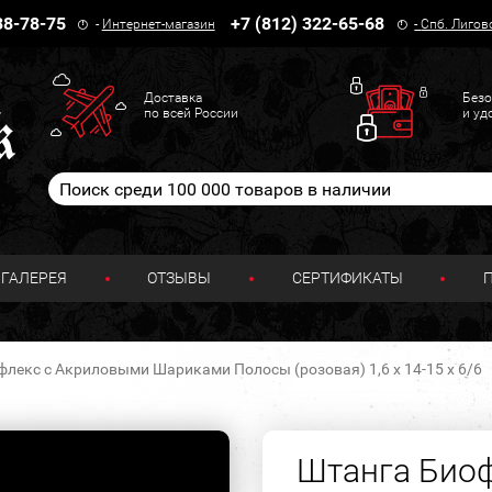
38-78-75
+7 (812) 322-65-68
-
Интернет-магазин
-
Спб. Лигов
Доставка
Безо
по всей России
и уд
ГАЛЕРЕЯ
ОТЗЫВЫ
СЕРТИФИКАТЫ
лекс с Акриловыми Шариками Полосы (розовая) 1,6 х 14-15 х 6/6
Штанга Био