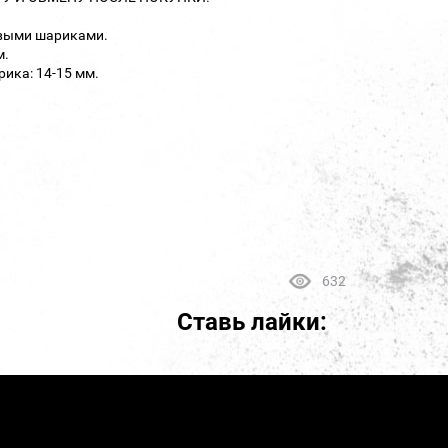
овыми шариками.
м.
ика: 14-15 мм.
632
Ставь лайки: