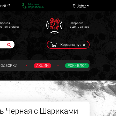
Мы вам
Войти
ский 47
перезвоним
пасная
Отправка
обная оплата
в день заказа
Корзина пуста
ПОДБОРКИ
АКЦИИ
РОК - БЛОГ
ь Черная с Шариками