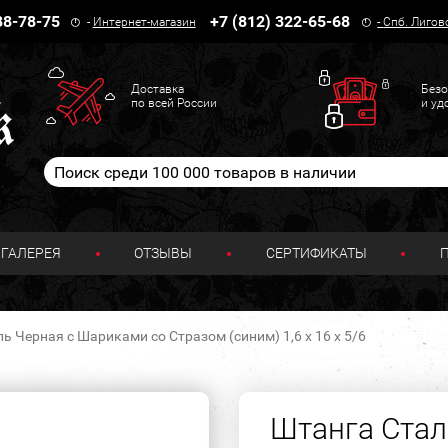
38-78-75
+7 (812) 322-65-68
-
Интернет-магазин
-
Спб. Лигов
Доставка
Безо
по всей России
и уд
ГАЛЕРЕЯ
ОТЗЫВЫ
СЕРТИФИКАТЫ
ь Черная с Шариками со Стразом (синим) 1,6 х 16 х 5/6
Штанга Стал