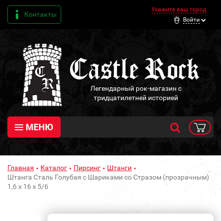
Укажите ваш город
Контакты
Войти
Легендарный рок-магазин с
тридцатилетней историей
МЕНЮ
Главная
Каталог
Пирсинг
Штанги
Штанга Сталь Голубая с Шариками со Стразом (прозрачным)
1,6 х 16 х 5/6