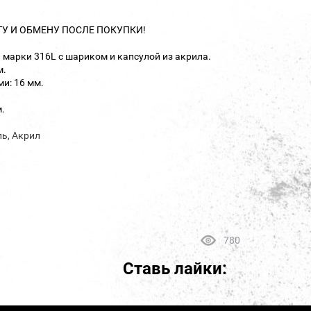
ТУ И ОБМЕНУ ПОСЛЕ ПОКУПКИ!
 марки 316L с шариком и капсулой из акрила.
м.
и: 16 мм.
м.
ль, Акрил
780
Ставь лайки: