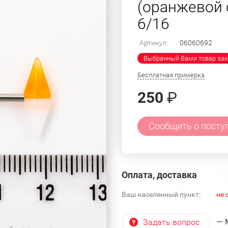
(оранжевой с
6/16
Артикул:
06060692
Выбранный Вами товар зак
Бесплатная примерка
250
₽
Сообщить о посту
Оплата, доставка
Ваш населенный пункт:
не 
— 
Задать вопрос