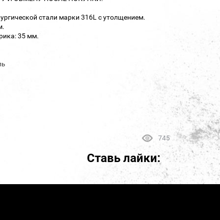
рургической стали марки 316L с утолщением.
м.
ика: 35 мм.
ль
745
Ставь лайки: