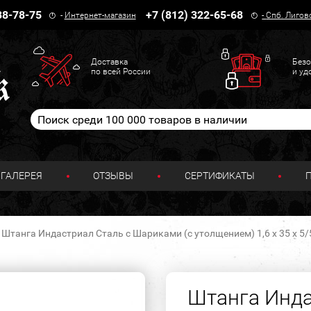
38-78-75
+7 (812) 322-65-68
-
Интернет-магазин
-
Спб. Лигов
Доставка
Безо
по всей России
и уд
ГАЛЕРЕЯ
ОТЗЫВЫ
СЕРТИФИКАТЫ
Штанга Индастриал Сталь с Шариками (с утолщением) 1,6 х 35 х 5/
Штанга Инда