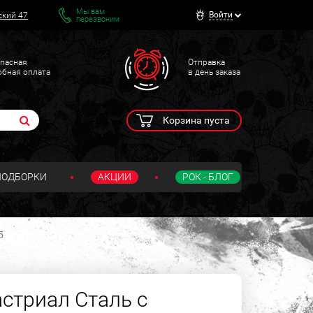
Мы вам
Войти
ский 47
перезвоним
пасная
Отправка
обная оплата
в день заказа
Корзина пуста
ПОДБОРКИ
АКЦИИ
РОК - БЛОГ
5
стриал Сталь с