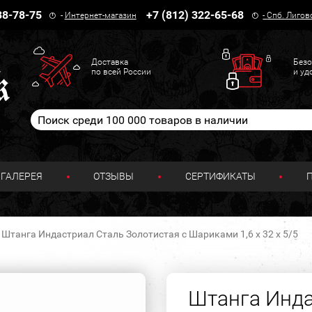
38-78-75
+7 (812) 322-65-68
-
Интернет-магазин
-
Спб. Лигов
Доставка
Безо
по всей России
и уд
ГАЛЕРЕЯ
ОТЗЫВЫ
СЕРТИФИКАТЫ
Штанга Индастриал Сталь Золотистая с Шариками 1,6 х 32 х 5/5
Штанга Инда