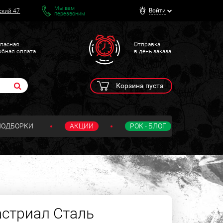
Мы вам
Войти
ский 47
перезвоним
пасная
Отправка
обная оплата
в день заказа
Корзина пуста
ПОДБОРКИ
АКЦИИ
РОК - БЛОГ
стриал Сталь