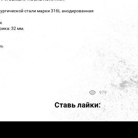
рургической стали марки 316L анодированная
м.
ика: 32 мм.
ль
979
Ставь лайки: