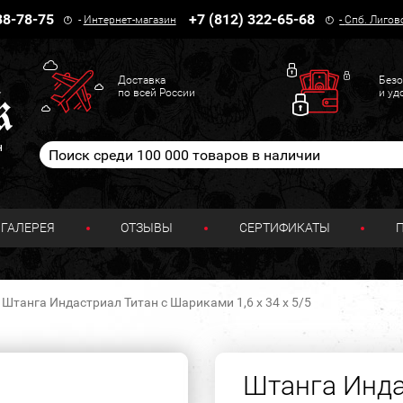
38-78-75
+7 (812) 322-65-68
-
Интернет-магазин
-
Спб. Лигов
Доставка
Безо
по всей России
и уд
н
ГАЛЕРЕЯ
ОТЗЫВЫ
СЕРТИФИКАТЫ
Штанга Индастриал Титан с Шариками 1,6 х 34 х 5/5
Штанга Инда