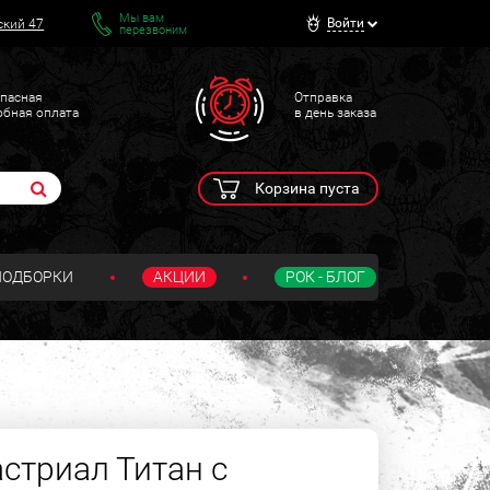
Мы вам
Войти
ский 47
перезвоним
пасная
Отправка
обная оплата
в день заказа
Корзина пуста
ПОДБОРКИ
АКЦИИ
РОК - БЛОГ
стриал Титан с