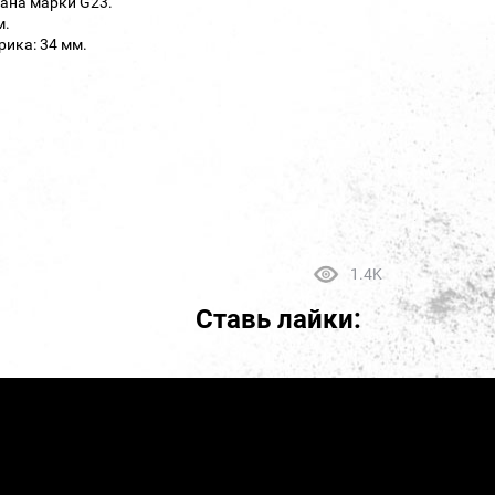
тана марки G23.
м.
ика: 34 мм.
1.4K
Ставь лайки: